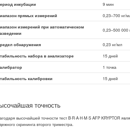
ериод инкубации
9 мин
иапазон прямых измерений
0,23–700 нг/м
иапазон измерений при автоматическом
0,23–500 000 
азведении
редел обнаружения
0,23 нг/мл
табильность набора в анализаторе
15 дней
алибратор
1 точка
табильность калибровки
15 дней
ысочайшая точность
агодаря высочайшей точности тест B·R·A·H·M·S AFP KRYPTOR явл
дежного скрининга второго триместра.