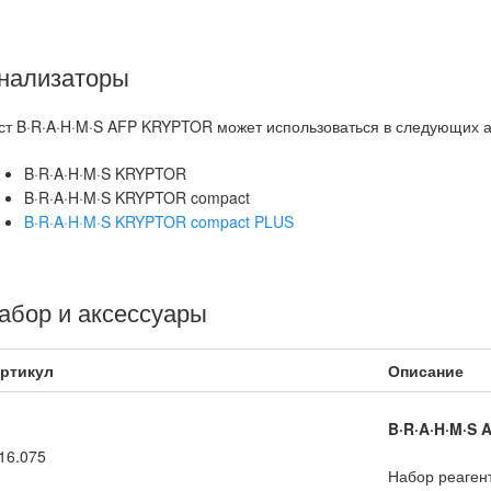
нализаторы
ст B·R·A·H·M·S AFP KRYPTOR может использоваться в следующих а
B·R·A·H·M·S KRYPTOR
B·R·A·H·M·S KRYPTOR compact
B·R·A·H·M·S KRYPTOR compact PLUS
абор и аксессуары
ртикул
Описание
B·R·A·H·M·S
16.075
Набор реаген