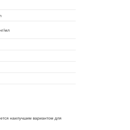
л
нг/мл
яется наилучшим вариантом для