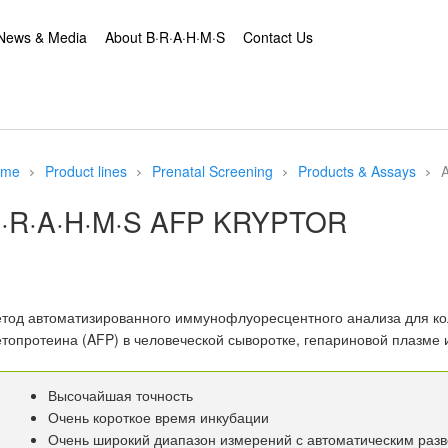
News & Media
About B·R·A·H·M·S
Contact Us
ome
Product lines
Prenatal Screening
Products & Assays
·R·A·H·M·S AFP KRYPTOR
тод автоматизированного иммунофлуоресцентного анализа для ко
топротеина (AFP) в человеческой сыворотке, гепариновой плазме 
Высочайшая точность
Очень короткое время инкубации
Очень широкий диапазон измерений с автоматическим раз