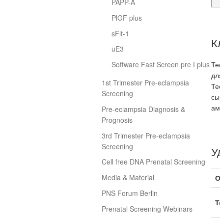
PAPP-A
PlGF plus
sFlt-1
К
uE3
Те
Software Fast Screen pre I plus
дл
1st Trimester Pre-eclampsia
Те
Screening
сы
ам
Pre-eclampsia Diagnosis &
Prognosis
3rd Trimester Pre-eclampsia
Screening
У
Cell free DNA Prenatal Screening
Media & Material
О
PNS Forum Berlin
Т
Prenatal Screening Webinars