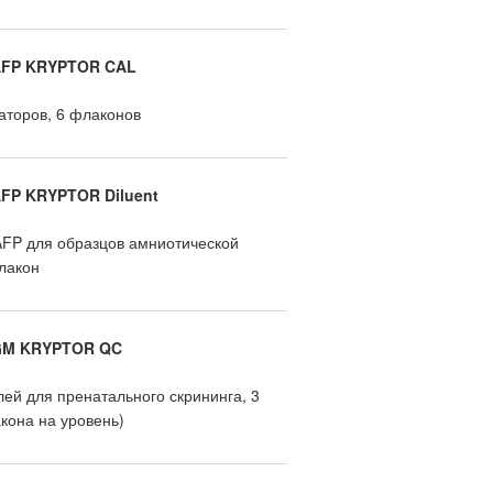
 AFP KRYPTOR CAL
аторов, 6 флаконов
AFP KRYPTOR Diluent
AFP для образцов амниотической
лакон
 GM KRYPTOR QC
ей для пренатального скрининга, 3
кона на уровень)