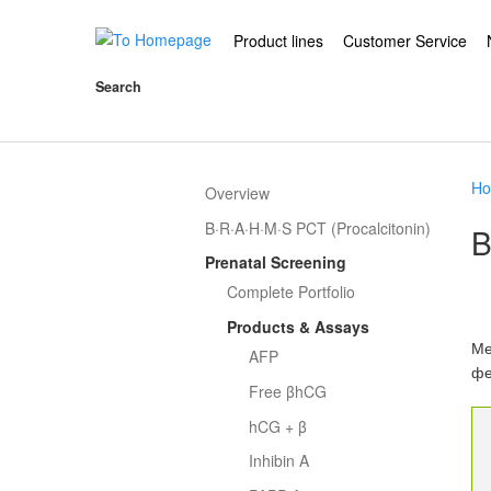
Product lines
Customer Service
Search
H
Overview
B·R·A·H·M·S PCT (Procalcitonin)
B
Prenatal Screening
Complete Portfolio
Products & Assays
Ме
AFP
фе
Free βhCG
hCG + β
Inhibin A