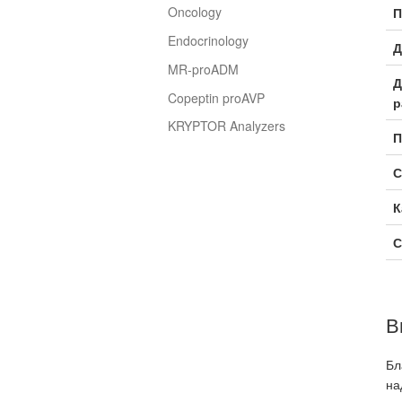
Oncology
П
Endocrinology
Д
MR-proADM
Д
Copeptin proAVP
р
KRYPTOR Analyzers
П
С
К
С
В
Бл
на