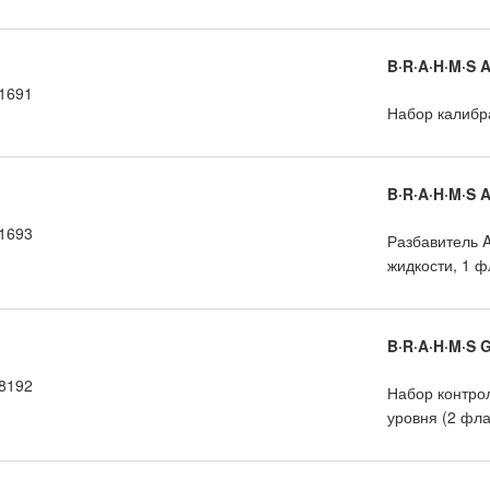
B·R·A·H·M·S
1691
Набор калибр
B·R·A·H·M·S 
1693
Разбавитель 
жидкости, 1 ф
B·R·A·H·M·S
8192
Набор контрол
уровня (2 фла