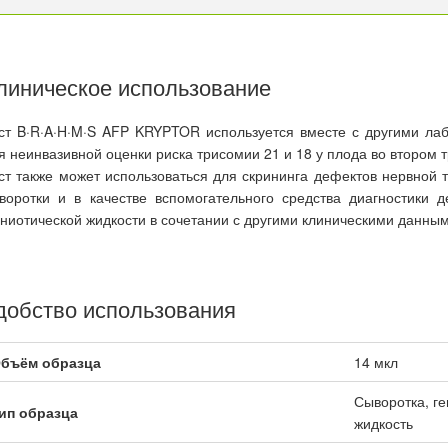
линическое использование
ст B·R·A·H·M·S AFP KRYPTOR используется вместе с другими л
я неинвазивной оценки риска трисомии 21 и 18 у плода во втором
ст также может использоваться для скрининга дефектов нервной 
воротки и в качестве вспомогательного средства диагностики 
ниотической жидкости в сочетании с другими клиническими данны
добство использования
бъём образца
14 мкл
Сыворотка, г
ип образца
жидкость