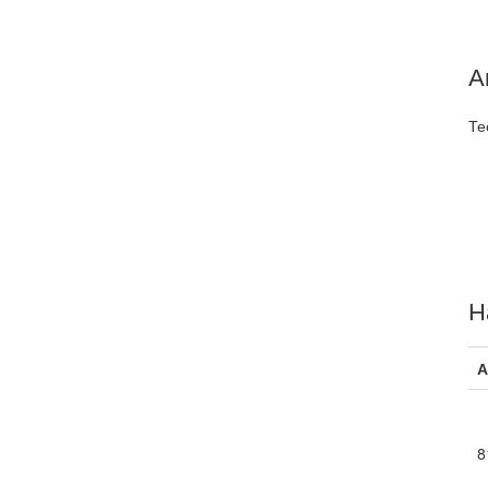
А
Те
Н
А
8