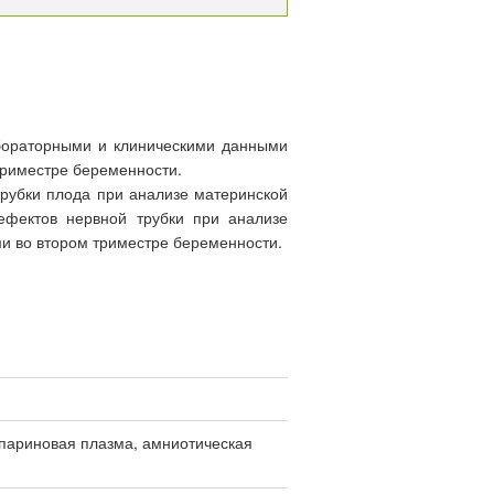
абораторными и клиническими данными
 триместре беременности.
трубки плода при анализе материнской
дефектов нервной трубки при анализе
ми во втором триместре беременности.
епариновая плазма, амниотическая