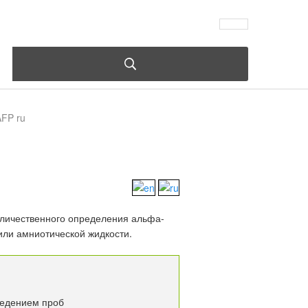
AFP ru
личественного определения альфа-
или амниотической жидкости.
ведением проб