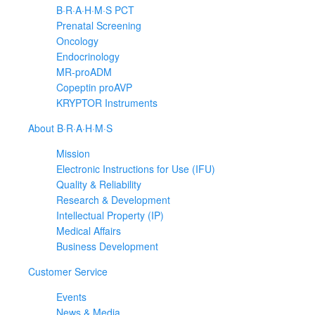
B·R·A·H·M·S PCT
Prenatal Screening
Oncology
Endocrinology
MR-proADM
Copeptin proAVP
KRYPTOR Instruments
About B·R·A·H·M·S
Mission
Electronic Instructions for Use (IFU)
Quality & Reliability
Research & Development
Intellectual Property (IP)
Medical Affairs
Business Development
Customer Service
Events
News & Media